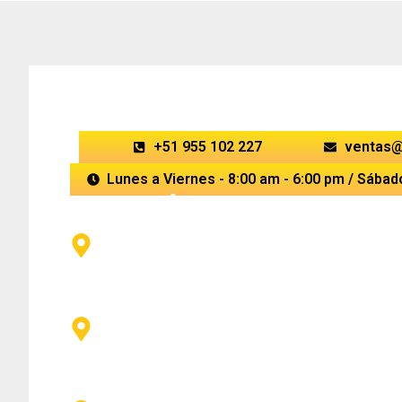
TELÉFONO Y HORARIOS
+51 955 102 227
ventas@
Lunes a Viernes - 8:00 am - 6:00 pm / Sábad
DIRECCIÓN DE TALLERES
SANTA ANITA:
SAN CARLOS - Av. Metrop
(Cerca de la Posta San Carlos).
SANTA ANITA:
IMPERIAL - Av. Imperial
Los Chancas.
LA VICTORIA:
ARRIOLA - Av. Nicolás Ar