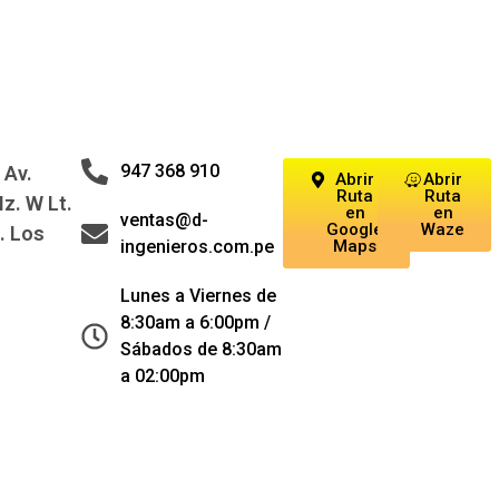
947 368 910
 Av.
Abrir
Abrir
Ruta
Ruta
z. W Lt.
en
en
ventas@d-
Google
Waze
. Los
ingenieros.com.pe
Maps
Lunes a Viernes de
8:30am a 6:00pm /
Sábados de 8:30am
a 02:00pm