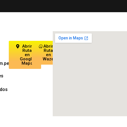
Abrir
Abrir
Ruta
Ruta
en
en
Google
Waze
m.pe
Maps
es
ados