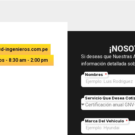
¡NOSO
d-ingenieros.com.pe
Si deseas que Nuestras 
os - 8:30 am - 2:00 pm
información detallada sob
Nombres
olitana Mz. A Lt. 15
Servicio Que Desea Coti
 Mz. W Lt. 04 - Coop.
Marca Del Vehiculo
riola N°1651 Urb.