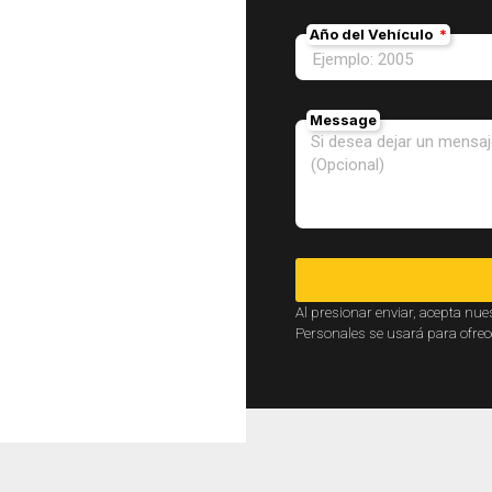
Año del Vehículo
Message
Al presionar enviar, acepta nue
Personales se usará para ofrec