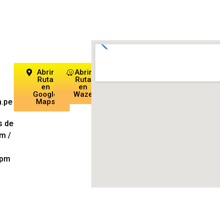
Abrir
Abrir
Ruta
Ruta
en
en
Google
Waze
m.pe
Maps
s de
m /
0pm