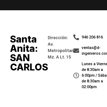
Santa
946 206 816
Dirección:
Av.
Anita:
ventas@d-
Metropolitana
ingenieros.co
SAN
Mz. A Lt. 15
CARLOS
Lunes a Viern
de 8:30am a
6:00pm / Sáb
de 8:30am a
02:00pm