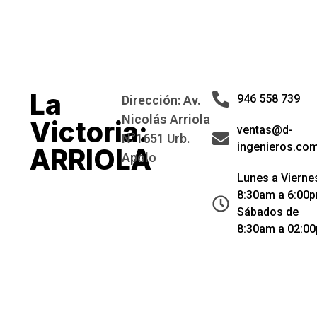
La
946 558 739
Dirección: Av.
Nicolás Arriola
Victoria:
ventas@d-
N°1651 Urb.
ingenieros.co
ARRIOLA
Apolo
Lunes a Vierne
8:30am a 6:00p
Sábados de
8:30am a 02:0